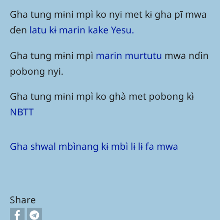
Gha tung mɨni mpì ko nyi met kɨ gha pī mwa
ɗen
latu kɨ marin kake Yesu.
Gha tung mɨni mpì
marin murtutu
mwa nɗin
pobong nyi.
Gha tung mɨni mpì ko ghà met pobong kɨ̀
NBTT
Gha shwal mbìnang kɨ mbì lɨ lɨ fa mwa
Share