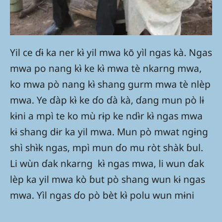
Yil ce ɗɨ ka ner kɨ̀ yil mwa kō yìl ngas kà. Ngas
mwa po nang kɨ̀ ke kɨ̀ mwa tè nkarng mwa,
ko mwa pò nang kɨ̀ shang gurm mwa tè nlèp
mwa. Ye ɗàp kɨ̀ ke ɗo ɗà kà, ɗang mun pò lɨ
kɨni a mpì te ko mù rɨp ke ndɨ̀r kɨ̀ ngas mwa
kɨ shang dɨr ka yil mwa. Mun pò mwat ngɨng
shì shɨ̀k ngas, mpì mun ɗo mu ròt shàk ɓul.
Li wùn ɗak nkarng kɨ̀ ngas mwa, li wun ɗak
lèp ka yil mwa kò ɓut pò shang wun kɨ ngas
mwa. Yìl ngas ɗo pò bèt kɨ̀ polu wun mɨni