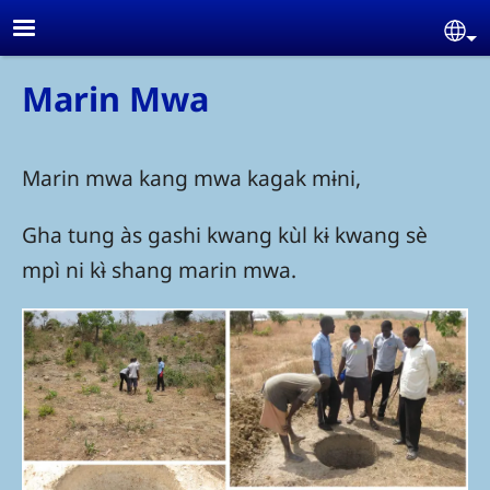
Skip to main content
Se
Marin Mwa
Marin mwa kang mwa kagak mɨni,
Gha tung às gashi kwang kùl kɨ kwang sè
mpì ni kɨ̀ shang marin mwa.