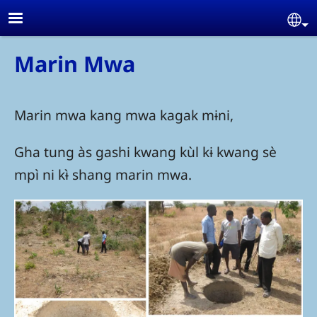
Skip to main content
Se
Marin Mwa
Marin mwa kang mwa kagak mɨni,
Gha tung às gashi kwang kùl kɨ kwang sè
mpì ni kɨ̀ shang marin mwa.